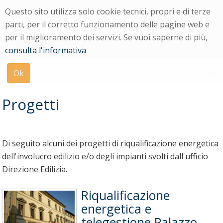
Menu
Questo sito utilizza solo cookie tecnici, propri e di terze
di
parti, per il corretto funzionamento delle pagine web e
navigazione
per il miglioramento dei servizi. Se vuoi saperne di più,
Modulo
consulta l'informativa
di
ricerca
Ok
su
uniPi
Progetti
Di seguito alcuni dei progetti di riqualificazione energetica
dell'involucro edilizio e/o degli impianti svolti dall'ufficio
Direzione Edilizia.
Riqualificazione
energetica e
telegestione Palazzo