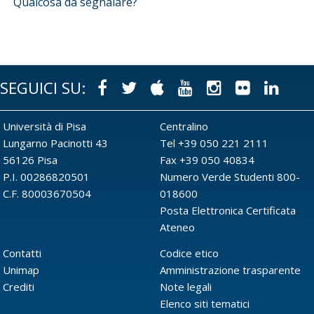
Qualcosa da segnalare?
SEGUICI SU:
Facebook
Twitter
Apple
Youtube
Instagram
Flickr
Link
Università di Pisa
Centralino
Lungarno Pacinotti 43
Tel +39 050 221 2111
56126 Pisa
Fax +39 050 40834
P.I. 00286820501
Numero Verde Studenti 800-
C.F. 80003670504
018600
Posta Elettronica Certificata
Ateneo
Contatti
Codice etico
Unimap
Amministrazione trasparente
Crediti
Note legali
Elenco siti tematici