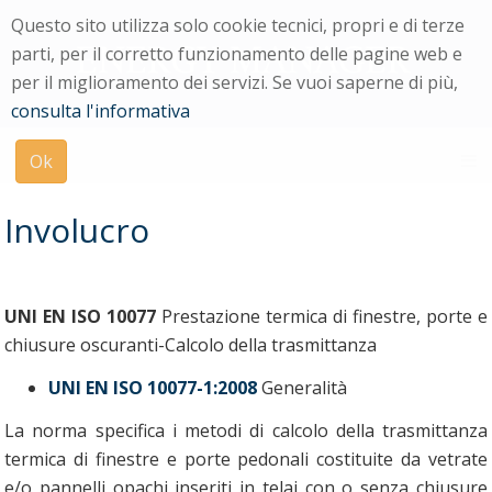
Menu
Questo sito utilizza solo cookie tecnici, propri e di terze
di
parti, per il corretto funzionamento delle pagine web e
navigazione
per il miglioramento dei servizi. Se vuoi saperne di più,
Modulo
consulta l'informativa
di
ricerca
Ok
su
uniPi
Involucro
UNI EN ISO 10077
Prestazione termica di finestre, porte e
chiusure oscuranti-Calcolo della trasmittanza
UNI EN ISO 10077-1:2008
Generalità
La norma specifica i metodi di calcolo della trasmittanza
termica di finestre e porte pedonali costituite da vetrate
e/o pannelli opachi inseriti in telai con o senza chiusure