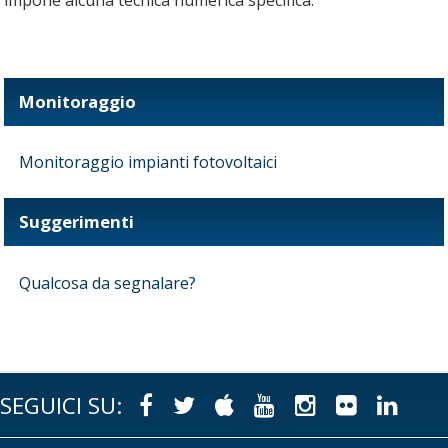
impone alcuna tecnica numerica specifica.
Monitoraggio
Monitoraggio impianti fotovoltaici
Suggerimenti
Qualcosa da segnalare?
SEGUICI SU:
Facebook
Twitter
Apple
Youtube
Instagram
Flickr
Link