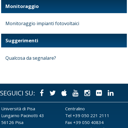
Monitoraggio
Monitoraggio impianti fotovoltaici
Suggerimenti
Qualcosa da segnalare?
SEGUICI SU:
Facebook
Twitter
Apple
Youtube
Instagram
Flickr
Link
Università di Pisa
Centralino
Lungarno Pacinotti 43
Tel +39 050 221 2111
56126 Pisa
Fax +39 050 40834