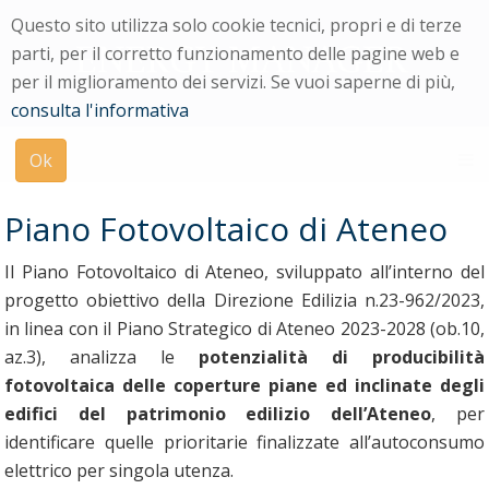
Menu
Questo sito utilizza solo cookie tecnici, propri e di terze
di
parti, per il corretto funzionamento delle pagine web e
navigazione
per il miglioramento dei servizi. Se vuoi saperne di più,
Modulo
consulta l'informativa
di
ricerca
Ok
su
uniPi
Piano Fotovoltaico di Ateneo
Il Piano Fotovoltaico di Ateneo, sviluppato all’interno del
progetto obiettivo della Direzione Edilizia n.23-962/2023,
in linea con il Piano Strategico di Ateneo 2023-2028 (ob.10,
az.3), analizza le
potenzialità di producibilità
fotovoltaica delle coperture piane ed inclinate degli
edifici del patrimonio edilizio dell’Ateneo
, per
identificare quelle prioritarie finalizzate all’autoconsumo
elettrico per singola utenza.